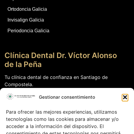
Ortodoncia Galicia
Invisalign Galicia
Periodoncia Galicia
Clínica Dental Dr. Víctor Alonso
de la Peña
Tu clínica dental de confianza en Santiago de
Compostela.
Calle Dr. Teixeiro nº11 4ºdcha
Gestionar consentimiento
15701
Santiago de Compostela
Para ofrecer las mejores experiencias, utilizamos
tecnologías como las cookies para almacenar y/o
Datos de contacto
acceder a la información del dispositivo. El
clinicadentaldrvalonso@gmail.com
consentimiento de estas tecnologías nos permitirá