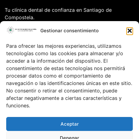
Tu clínica dental de confianza en Santiago de
Compostela.
Calle Dr. Teixeiro nº11 4ºdcha
Gestionar consentimiento
15701
Santiago de Compostela
Para ofrecer las mejores experiencias, utilizamos
tecnologías como las cookies para almacenar y/o
Datos de contacto
acceder a la información del dispositivo. El
clinicadentaldrvalonso@gmail.com
consentimiento de estas tecnologías nos permitirá
981.588.733
procesar datos como el comportamiento de
Aviso Legal
navegación o las identificaciones únicas en este sitio.
Política de privacidad
No consentir o retirar el consentimiento, puede
Política de cookies
afectar negativamente a ciertas características y
funciones.
Accesibilidad
Mapa Web
Aceptar
Clínica Dental En Santiago de Compostela
Denegar
Copyright 2023 ©