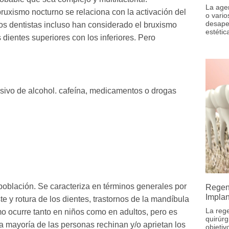
La age
ruxismo nocturno se relaciona con la activación del
o vari
desape
os dentistas incluso han considerado el bruxismo
estétic
dientes superiores con los inferiores. Pero
ivo de alcohol. cafeína, medicamentos o drogas
población. Se caracteriza en términos generales por
Regen
Implan
e y rotura de los dientes, trastornos de la mandíbula
La reg
mo ocurre tanto en niños como en adultos, pero es
quirúrg
 mayoría de las personas rechinan y/o aprietan los
objetiv