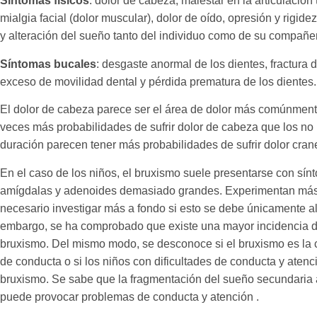
Síntomas físicos
: dolor de cabeza, malestar en la articulaci
mialgia facial (dolor muscular), dolor de oído, opresión y rigide
y alteración del sueño tanto del individuo como de su compañ
Síntomas bucales
: desgaste anormal de los dientes, fractura d
exceso de movilidad dental y pérdida prematura de los dientes.
El dolor de cabeza parece ser el área de dolor más comúnmente 
veces más probabilidades de sufrir dolor de cabeza que los no
duración parecen tener más probabilidades de sufrir dolor crane
En el caso de los niños, el bruxismo suele presentarse con sín
amígdalas y adenoides demasiado grandes. Experimentan más d
necesario investigar más a fondo si esto se debe únicamente al
embargo, se ha comprobado que existe una mayor incidencia de
bruxismo. Del mismo modo, se desconoce si el bruxismo es la 
de conducta o si los niños con dificultades de conducta y atenc
bruxismo. Se sabe que la fragmentación del sueño secundaria a 
puede provocar problemas de conducta y atención .