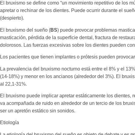
El bruxismo se define como “un movimiento repetitivo de los mú
apretar o rechinar de los dientes. Puede ocurrir durante el sueñ
(despierto).
El bruxismo del sueño (
BS
) puede provocar problemas masticat
masticación, pérdida de la superficie dental, fractura de restau
dolorosos. Las fuerzas excesivas sobre los dientes pueden cont
Los pacientes que tienen implantes o prótesis pueden provocar 
La prevalencia del bruxismo nocturno está entre el 8% y el 13
(14-18%) y menor en los ancianos (alrededor del 3%). El bruxis
al 22,1-31%.
El bruxismo puede implicar apretar estáticamente los dientes,
va acompañada de ruido en alrededor de un tercio de los bruxis
ser un apretón estático sin sonidos.
Etiología
La etiología del bruxismo del sueño es objeto de debate y es pr