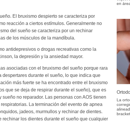
en áre
ueño. El bruxismo despierto se caracteriza por
omo reacción a ciertos estímulos. Generalmente no
ismo del sueño se caracteriza por un rechinar
das de los músculos de la mandíbula.
o antidepresivos o drogas recreativas como la
kinson, la depresión y la ansiedad mayor.
cas asociadas con el bruxismo del sueño porque rara
 despertares durante el sueño, lo que indica que
iación más fuerte se ha encontrado entre el bruxismo
os que se deja de respirar durante el sueño), que es
Ortodo
y sueño no reparador. Las personas con AOS tienen
La orto
respiratorias. La terminación del evento de apnea
corregi
alinead
nquidos, jadeos, murmullos y rechinar de dientes.
bracket
e rechinar los dientes durante el sueño que cualquier