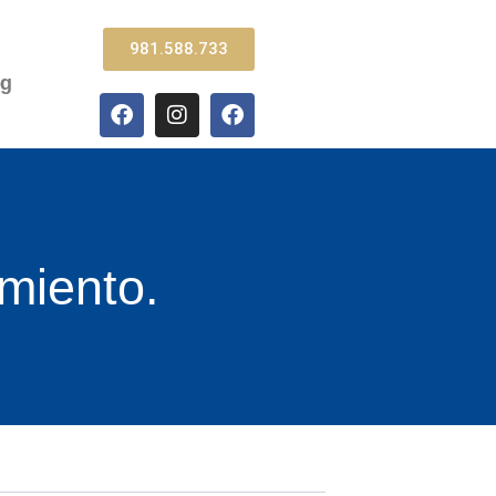
981.588.733
og
miento.