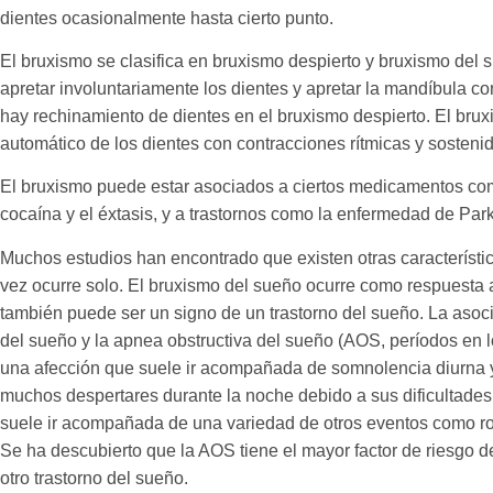
dientes ocasionalmente hasta cierto punto.
El bruxismo se clasifica en bruxismo despierto y bruxismo del s
apretar involuntariamente los dientes y apretar la mandíbula c
hay rechinamiento de dientes en el bruxismo despierto. El brux
automático de los dientes con contracciones rítmicas y sosteni
El bruxismo puede estar asociados a ciertos medicamentos com
cocaína y el éxtasis, y a trastornos como la enfermedad de Par
Muchos estudios han encontrado que existen otras característi
vez ocurre solo. El bruxismo del sueño ocurre como respuesta a
también puede ser un signo de un trastorno del sueño. La asoc
del sueño y la apnea obstructiva del sueño (AOS, períodos en l
una afección que suele ir acompañada de somnolencia diurna 
muchos despertares durante la noche debido a sus dificultades 
suele ir acompañada de una variedad de otros eventos como ro
Se ha descubierto que la AOS tiene el mayor factor de riesgo d
otro trastorno del sueño.