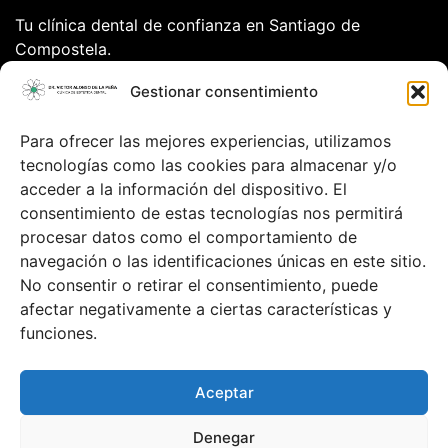
Tu clínica dental de confianza en Santiago de
Compostela.
Calle Dr. Teixeiro nº11 4ºdcha
Gestionar consentimiento
15701
Santiago de Compostela
Para ofrecer las mejores experiencias, utilizamos
tecnologías como las cookies para almacenar y/o
Datos de contacto
acceder a la información del dispositivo. El
clinicadentaldrvalonso@gmail.com
consentimiento de estas tecnologías nos permitirá
981.588.733
procesar datos como el comportamiento de
Aviso Legal
navegación o las identificaciones únicas en este sitio.
Política de privacidad
No consentir o retirar el consentimiento, puede
Política de cookies
afectar negativamente a ciertas características y
funciones.
Accesibilidad
Mapa Web
Aceptar
Clínica Odontológica En Santiago de Compostela
Denegar
Copyright 2023 ©